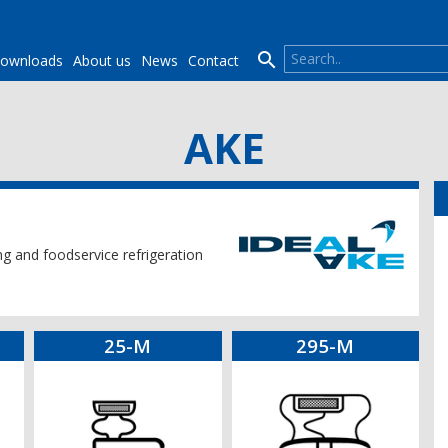

ownloads
About us
News
Contact
AKE
ing and foodservice refrigeration
25-M
295-M