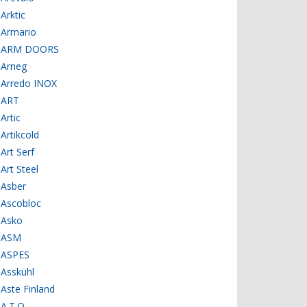
Arktic
Armario
ARM DOORS
Arneg
Arredo INOX
ART
Artic
Artikcold
Art Serf
Art Steel
Asber
Ascobloc
Asko
ASM
ASPES
Asskühl
Aste Finland
A.T.O.