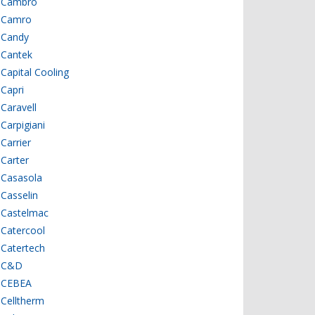
Cambro
Camro
Candy
Cantek
Capital Cooling
Capri
Caravell
Carpigiani
Carrier
Carter
Casasola
Casselin
Castelmac
Catercool
Catertech
C&D
CEBEA
Celltherm