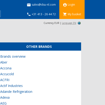
sales@dsu-nl.com
Login


+31 413 - 26 44 72
My basket


Currency EUR |
Language EN
OTHER BRANDS
Brands overview
Aber
Accona
Accucold
ACFRI
Actif Industries
Adande Refrigeration
Adexa
AEG