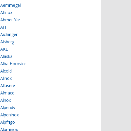
Aemmegel
Afinox
Ahmet Yar
AHT
Aichinger
Aisberg
AKE
Alaska
Alba Horovice
Alcold
Alinox
Alluserv
Almaco
Alnox
Alpendy
Alpeninox
Alpfrigo
Aluminox