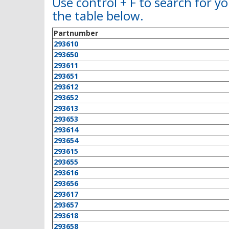
Use control + F to search for 
the table below.
Partnumber
293610
293650
293611
293651
293612
293652
293613
293653
293614
293654
293615
293655
293616
293656
293617
293657
293618
293658