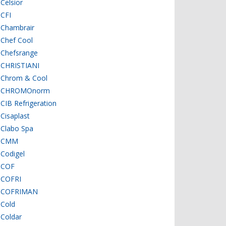
Celsior
CFI
Chambrair
Chef Cool
Chefsrange
CHRISTIANI
Chrom & Cool
CHROMOnorm
CIB Refrigeration
Cisaplast
Clabo Spa
CMM
Codigel
COF
COFRI
COFRIMAN
Cold
Coldar