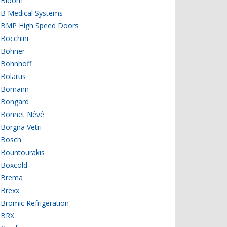
Bloom
B Medical Systems
BMP High Speed Doors
Bocchini
Bohner
Bohnhoff
Bolarus
Bomann
Bongard
Bonnet Névé
Borgna Vetri
Bosch
Bountourakis
Boxcold
Brema
Brexx
Bromic Refrigeration
BRX