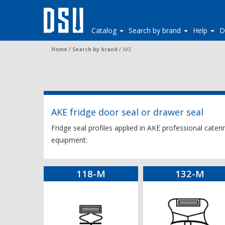
Catalog
Search by brand
Help
D
Home
/
Search by brand
/
AKE
AKE fridge door seal or drawer seal
Fridge seal profiles applied in AKE professional cater
equipment:
118-M
132-M